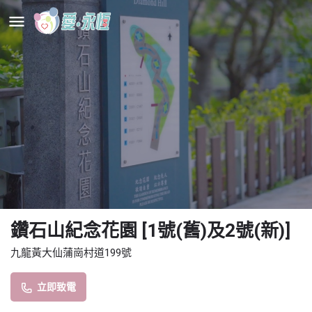
鑽石山紀念花園 [1號(舊)及2號(新)]
九龍黃大仙蒲崗村道199號
立即致電