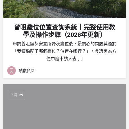
曾咀龕位位置查詢系統｜完整使用教
學及操作步驟（2026年更新）
申請曾咀靈灰安置所骨灰龕位後，最關心的問題莫過於
「我獲編配了哪個龕位？位置在哪裡？」。食環署為方
便中籤申請人查 […]
殯儀資料
7 月
29