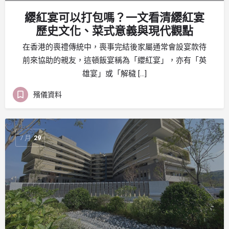
纓紅宴可以打包嗎？一文看清纓紅宴
歷史文化、菜式意義與現代觀點
在香港的喪禮傳統中，喪事完結後家屬通常會設宴款待
前來協助的親友，這頓飯宴稱為「纓紅宴」，亦有「英
雄宴」或「解穢 […]
殯儀資料
7 月
29