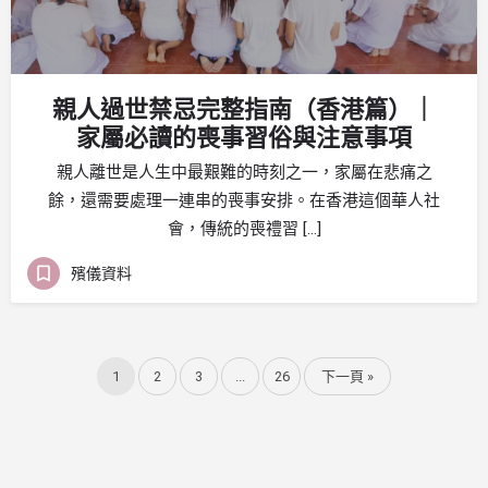
親人過世禁忌完整指南（香港篇）｜
家屬必讀的喪事習俗與注意事項
親人離世是人生中最艱難的時刻之一，家屬在悲痛之
餘，還需要處理一連串的喪事安排。在香港這個華人社
會，傳統的喪禮習 […]
殯儀資料
1
2
3
...
26
下一頁 »