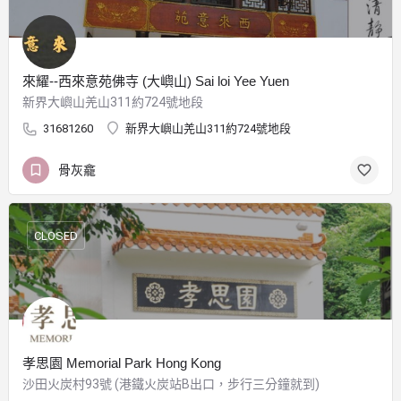
來耀--西來意苑佛寺 (大嶼山) Sai loi Yee Yuen
新界大嶼山羌山311約724號地段
31681260
新界大嶼山羌山311約724號地段
骨灰龕
CLOSED
孝思園 Memorial Park Hong Kong
沙田火炭村93號 (港鐵火炭站B出口，步行三分鐘就到)