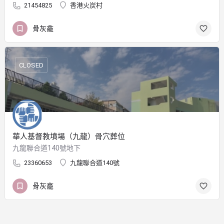
21454825
香港火炭村
骨灰龕
CLOSED
華人基督教墳場（九龍）骨穴葬位
九龍聯合道140號地下
23360653
九龍聯合道140號
骨灰龕