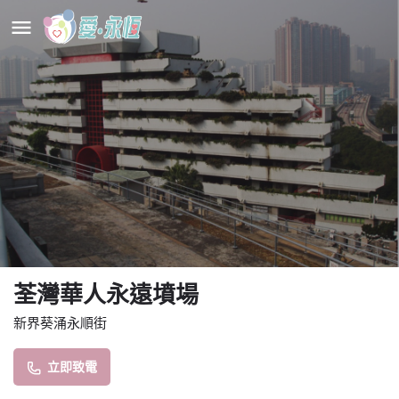
荃灣華人永遠墳場
新界葵涌永順街
立即致電