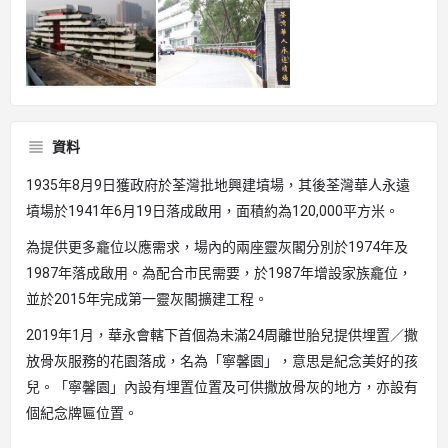
資料
1935年8月9日獲政府於荃灣批地興建墳場，其後荃灣華人永遠
墳場於1941年6月19日落成啟用，面積約為120,000平方米。
為提供更多龕位以應需求，場內的兩座靈灰閣分別於1974年及
1987年落成啟用。為配合市民需要，於1987年增設家族龕位，
並於2015年完成第一靈灰閣擴建工程。
2019年1月，華永會轄下首個為未滿24周離世胎兒提供埋置／撒
放骨灰服務的花園落成，名為「寧馨園」，意思是紀念美好的孩
兒。「寧馨園」內設有埋置位置及可供撒放骨灰的地方，亦設有
個紀念牌匾位置。