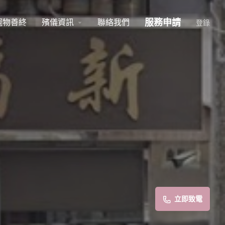
服務申請
寵物善終
殯儀資訊
聯絡我們
arrow_drop_down
登錄
立即致電