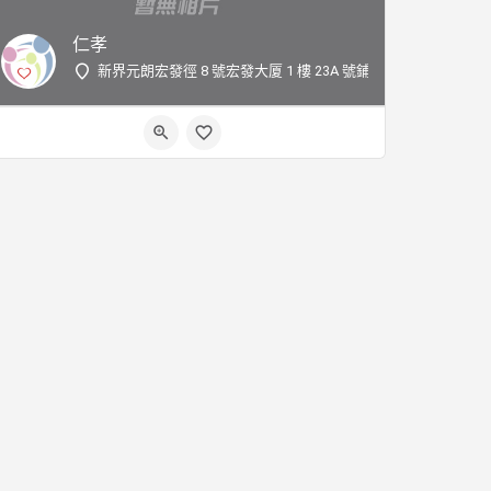
仁孝
新界元朗宏發徑 8 號宏發大厦 1 樓 23A 號鋪