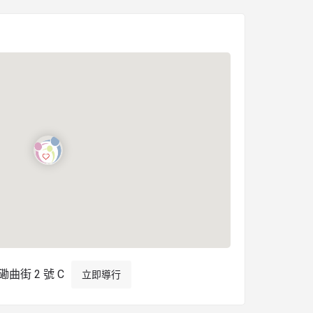
曲街 2 號 C
立即導行