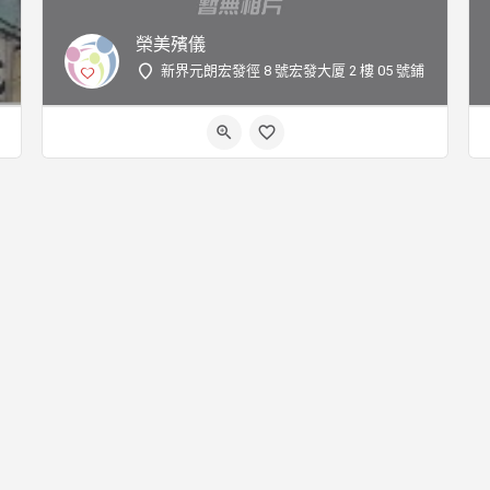
榮美殯儀
新界元朗宏發徑 8 號宏發大厦 2 樓 05 號鋪