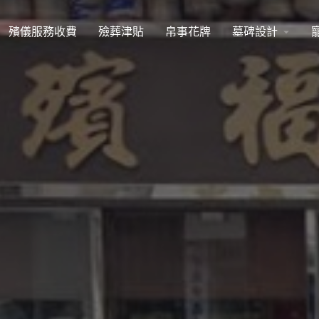
殯儀服務收費
殮葬津貼
帛事花牌
墓碑設計
arrow_drop_down