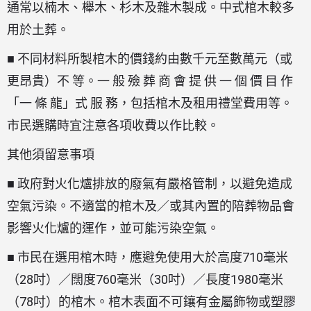
通常以楠木、櫸木、杉木及雜木製成。中式棺木較多
用於土葬。
■ 不同材料所製棺木的價錢約由數千元至數萬元（或
更昂貴）不 等。一 般 殮 葬 商 會 提 供 一 個 價 目 作
「一 條 龍」式 服 務，包括棺木及租用禮堂費用等。
市民選購時宜注意各項收費以作比較。
其他須留意事項
■ 政府對火化爐排放的廢氣有嚴格管制，以避免造成
空氣污染。不適當的棺木及／或其內置的陪葬物品會
影響火化爐的運作，並可能污染空氣。
■ 市民在選用棺木時，應避免使用大於高度710毫米
（28吋）／闊度760毫米（30吋）／長度1980毫米
（78吋）的棺木。棺木表面不可鑲有金屬飾物或塑膠