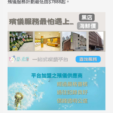
殯儀服務計劃最低由$7888起。