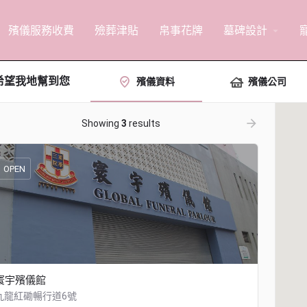
殯儀服務收費
殮葬津貼
帛事花牌
墓碑設計
arrow_drop_down
希望我地幫到您
殯儀資料
殯儀公司
ow_backward
arrow_forward
Showing
3
results
OPEN
寰宇殯儀館
九龍紅磡暢行道6號