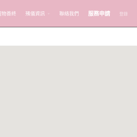
服務申請
寵物善終
殯儀資訊
聯絡我們
arrow_drop_down
登錄