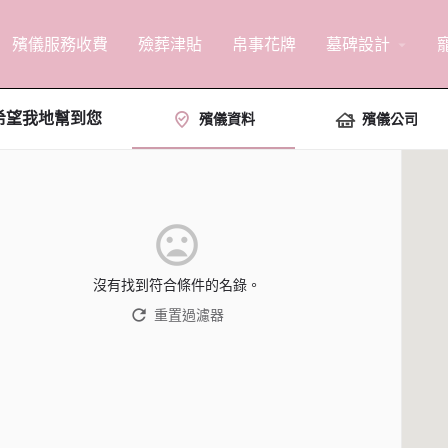
殯儀服務收費
殮葬津貼
帛事花牌
墓碑設計
arrow_drop_down
希望我地幫到您
殯儀資料
殯儀公司
沒有找到符合條件的名錄。
重置過濾器