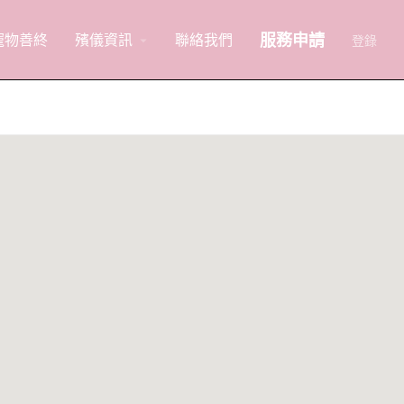
服務申請
寵物善終
殯儀資訊
聯絡我們
arrow_drop_down
登錄