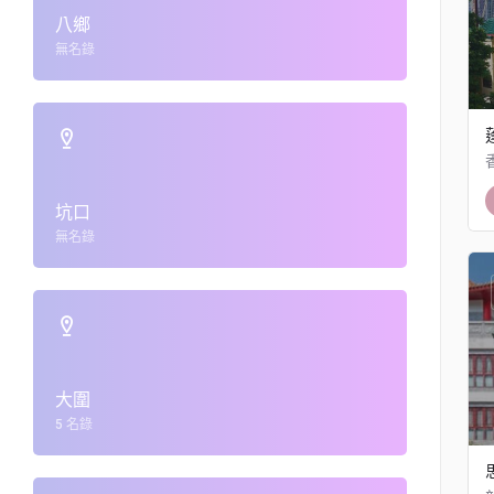
八鄉
無名錄
坑口
無名錄
大圍
5 名錄