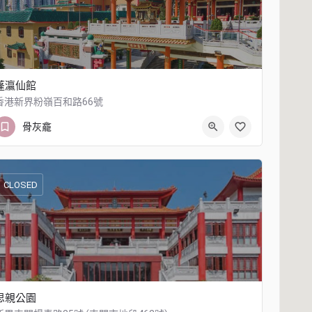
蓬瀛仙館
香港新界粉嶺百和路66號
26699186
香港新界粉嶺百和路66號
骨灰龕
CLOSED
思親公園