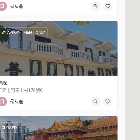
21454825
香港火炭村
骨灰龕
BY APPOINTMENT ONLY
善緣
新界屯門青山村178號C
21210111
新界屯門青山村178號C
骨灰龕
CLOSED