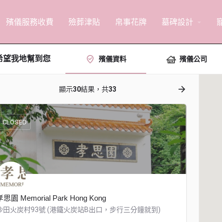
殯儀服務收費
殮葬津貼
帛事花牌
墓碑設計
arrow_drop_down
希望我地幫到您
殯儀資料
殯儀公司
ow_backward
arrow_forward
顯示
30
結果，共
33
CLOSED
孝思園 Memorial Park Hong Kong
沙田火炭村93號 (港鐵火炭站B出口，步行三分鐘就到)