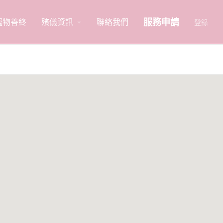
服務申請
寵物善終
殯儀資訊
聯絡我們
arrow_drop_down
登錄