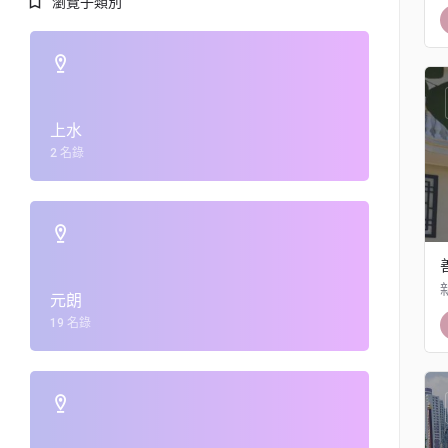
瀏覽子類別
上水
2 名錄
元朗
19 名錄