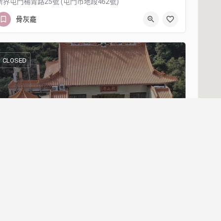
新界屯門楊青路25號 (屯門市地段462號)
81005007
屯門楊青路 25 號
骨灰龕
CLOSED
龍山寺
新界粉嶺龍躍頭布格仔龍山寺
26742661
新界粉嶺龍躍頭布格仔龍山寺
骨灰龕
CLOSED