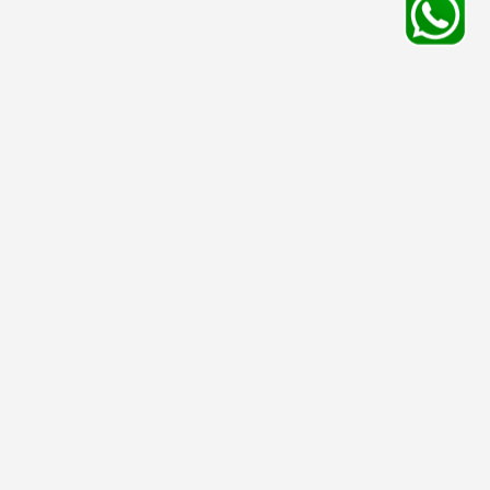
平台服務
有用資料
友情連結
殯儀館
安排喪禮
停車場
骨灰處理
寵物店
墳場
網上追思