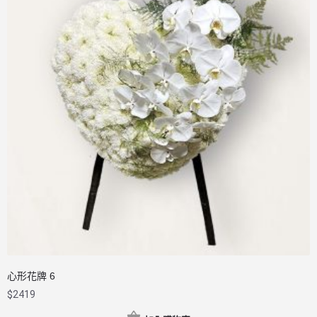
心形花牌 6
$
2419