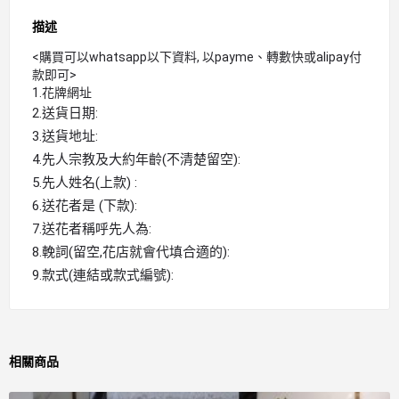
描述
<購買可以whatsapp以下資料, 以payme、轉數快或alipay付
款即可>
1.花牌網址
2.送貨日期:
3.送貨地址:
4.先人宗教及大約年齡(不清楚留空):
5.先人姓名(上款) :
6.送花者是 (下款):
7.送花者稱呼先人為:
8.輓詞(留空,花店就會代填合適的):
9.款式(連結或款式編號):
相關商品