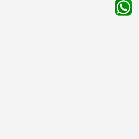
平台服務
有用資料
友情連結
殯儀館
安排喪禮
停車場
骨灰處理
寵物店
墳場
網上追思