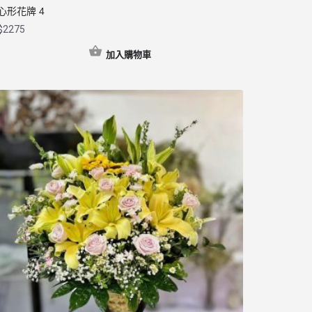
心形花牌 4
$
2275
加入購物車