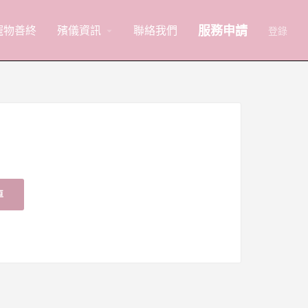
服務申請
寵物善終
殯儀資訊
聯絡我們
arrow_drop_down
登錄
車