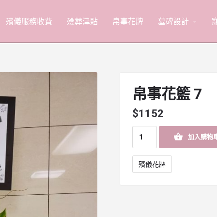
殯儀服務收費
殮葬津貼
帛事花牌
墓碑設計
arrow_drop_down
帛事花籃 7
$
1152
加入購物
殯儀花牌