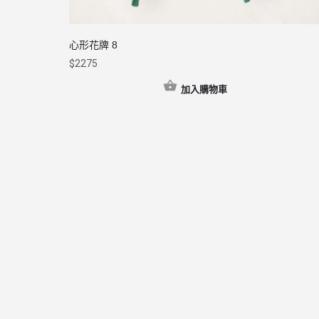
心形花牌 8
$
2275
加入購物車