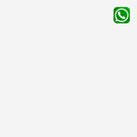
平台服務
有用資料
友情連結
殯儀館
安排喪禮
停車場
骨灰處理
寵物店
墳場