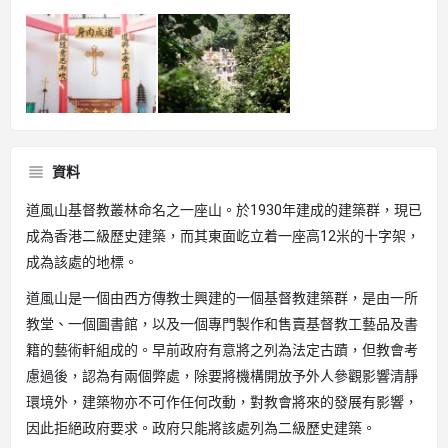
資料
道風山基督教叢林命名之一座山。於1930年建成的建築群，現已
成為香港二級歷史建築，而其東面屹立着一座高12米的十字架，
成為該處的地標。
道風山是一個由西方傳教士興建的一個基督教建築群，是由一所
教堂、一個圖書館，以及一個專門製作和售賣基督教工藝品及書
籍的藝術軒組成的。早前政府有意將之列為法定古蹟，但教會考
慮過後，認為有兩個弊處，除要將機構開放予外人參觀影響清靜
環境外，建築物亦不可作任何改動，對教會將來的發展有影響，
因此拒絕政府要求。政府只能將該處列為二級歷史建築。