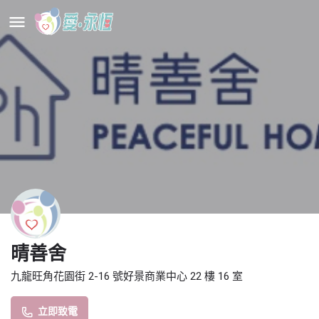
晴善舍
九龍旺角花園街 2-16 號好景商業中心 22 樓 16 室
立即致電