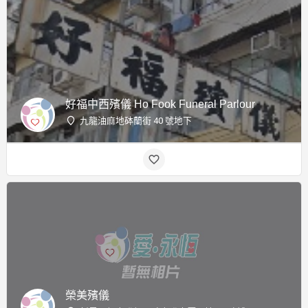
好福中西殯儀 Ho Fook Funeral Parlour
九龍油麻地砵蘭街 40 號地下
榮美殯儀