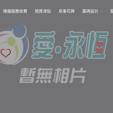
殯儀服務收費
殮葬津貼
帛事花牌
墓碑設計
arrow_drop_down