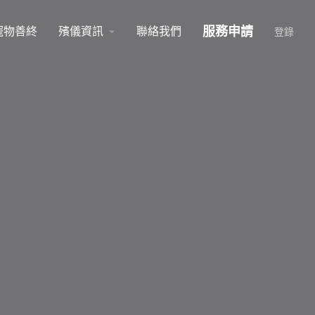
服務申請
寵物善終
殯儀資訊
聯絡我們
arrow_drop_down
登錄