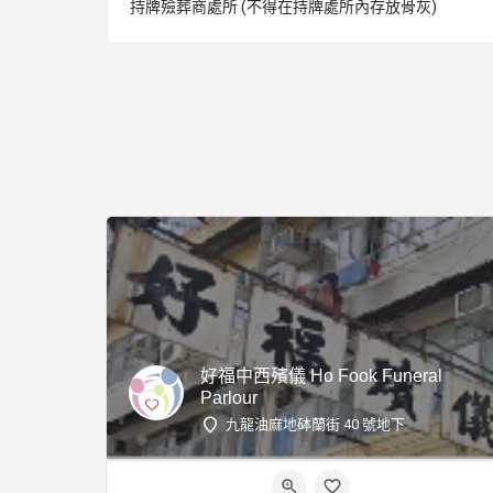
持牌殮葬商處所 (不得在持牌處所內存放骨灰)
好福中西殯儀 Ho Fook Funeral
Parlour
九龍油麻地砵蘭街 40 號地下