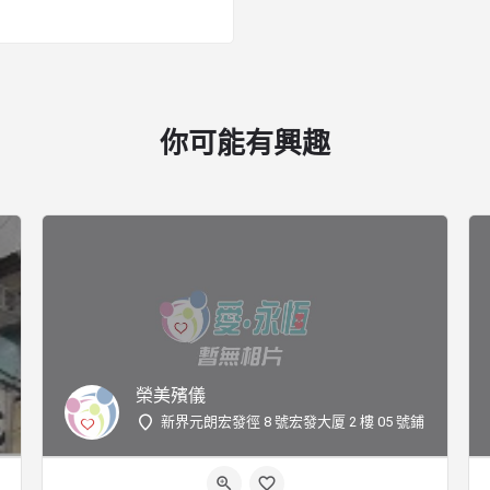
你可能有興趣
榮美殯儀
新界元朗宏發徑 8 號宏發大厦 2 樓 05 號鋪