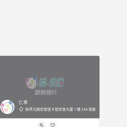
仁孝
新界元朗宏發徑 8 號宏發大厦 1 樓 23A 號鋪