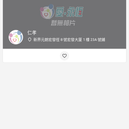
仁孝
新界元朗宏發徑 8 號宏發大厦 1 樓 23A 號鋪