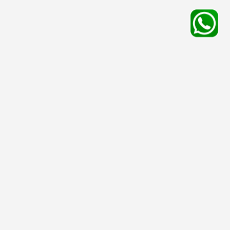
平台服務
有用資料
友情連結
殯儀館
安排喪禮
停車場
骨灰處理
寵物店