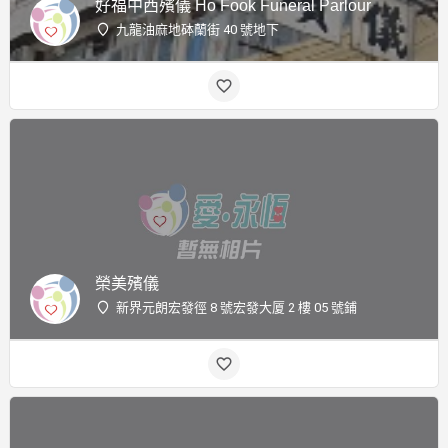
好福中西殯儀 Ho Fook Funeral Parlour
九龍油麻地砵蘭街 40 號地下
榮美殯儀
新界元朗宏發徑 8 號宏發大厦 2 樓 05 號鋪