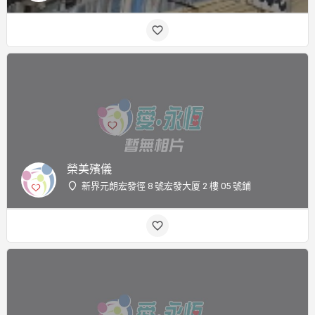
榮美殯儀
新界元朗宏發徑 8 號宏發大厦 2 樓 05 號鋪