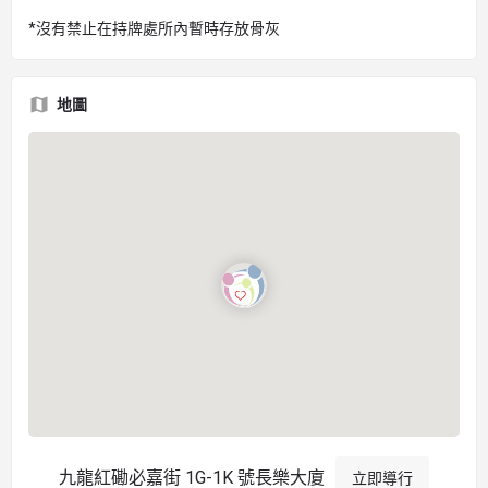
*沒有禁止在持牌處所內暫時存放骨灰
地圖
九龍紅磡必嘉街 1G-1K 號長樂大廈
立即導行