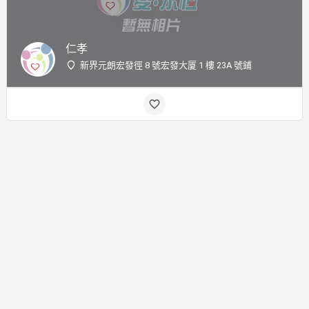
仁孝
新界元朗宏發徑 8 號宏發大厦 1 樓 23A 號鋪