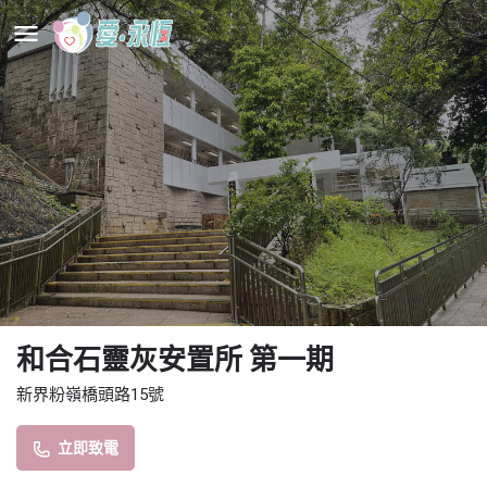
和合石靈灰安置所 第一期
新界粉嶺橋頭路15號
立即致電