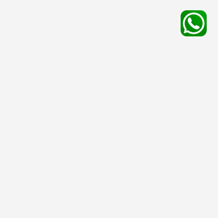
平台服務
有用資料
友情連結
殯儀館
安排喪禮
停車場
骨灰處理
寵物店
墳場