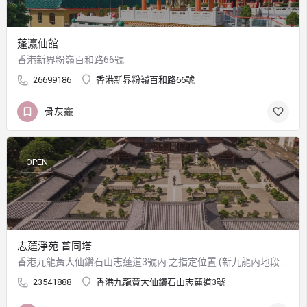
蓬瀛仙館
香港新界粉嶺百和路66號
26699186
香港新界粉嶺百和路66號
骨灰龕
OPEN
志蓮淨苑 普同塔
香港九龍黃大仙鑽石山志蓮道3號內 之指定位置 (新九龍內地段6183號)
23541888
香港九龍黃大仙鑽石山志蓮道3號