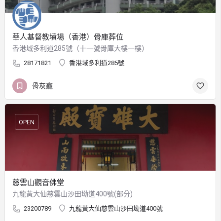
華人基督教墳場（香港）骨庫葬位
香港域多利道285號（十一號骨庫大樓一樓）
28171821
香港域多利道285號
骨灰龕
OPEN
慈雲山觀音佛堂
九龍黃大仙慈雲山沙田坳道400號(部分)
23200789
九龍黃大仙慈雲山沙田坳道400號