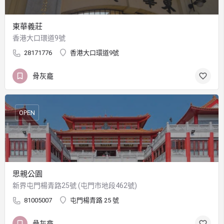
東華義莊
香港大口環道9號
28171776
香港大口環道9號
骨灰龕
OPEN
思親公園
新界屯門楊青路25號 (屯門市地段462號)
81005007
屯門楊青路 25 號
骨灰龕