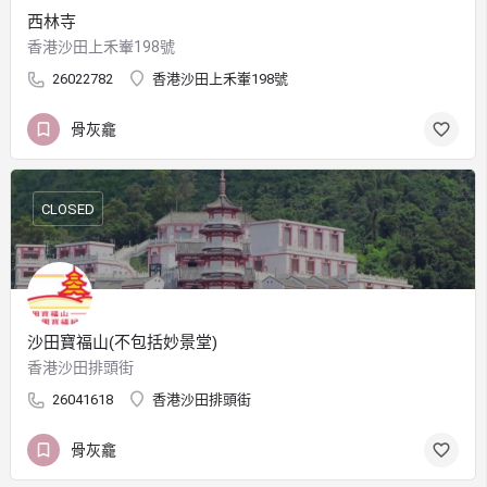
西林寺
香港沙田上禾輋198號
26022782
香港沙田上禾輋198號
骨灰龕
CLOSED
沙田寶福山(不包括妙景堂)
香港沙田排頭街
26041618
香港沙田排頭街
骨灰龕