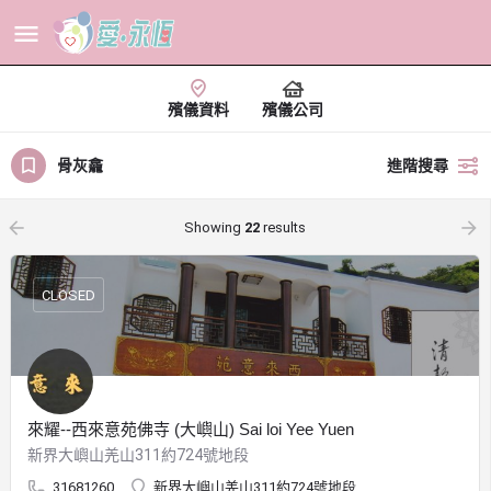
殯儀資料
殯儀公司
骨灰龕
進階搜尋
arrow_backward
arrow_forward
Showing
22
results
CLOSED
來耀--西來意苑佛寺 (大嶼山) Sai loi Yee Yuen
新界大嶼山羌山311約724號地段
31681260
新界大嶼山羌山311約724號地段