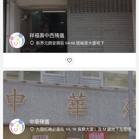
祥福壽中西殯儀
新界元朗安興街 64-66 號裕發大廈地下
中華殯儀
九龍紅磡必嘉街 1H, 1K 長樂大廈 L 及 M 舖地下及閣樓