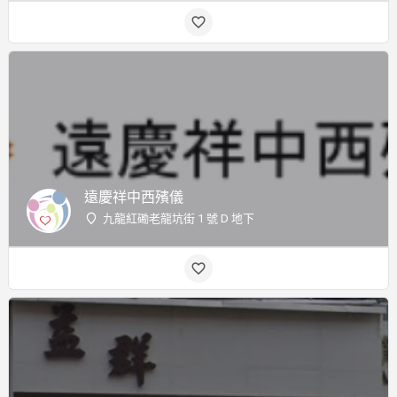
遠慶祥中西殯儀
九龍紅磡老龍坑街 1 號 D 地下