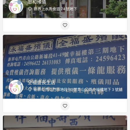
忠和殯儀
新界上水馬會道 74 號地下
全福盛長生店
新界屯門屯門市地段 93 號青山公路幸福樓地下 3 號舖