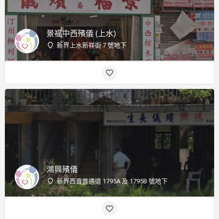
景福中西殯儀 (上水)
新界上水新祥街 7 號地下
鴻興殯儀
新界西貢普通道 1795A 及 1795B 號地下