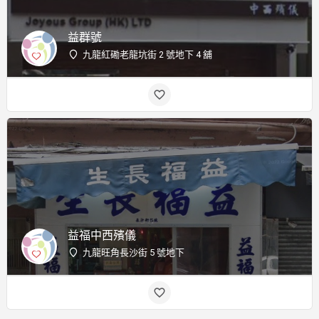
益群號
九龍紅磡老龍坑街 2 號地下 4 舖
益福中西殯儀
九龍旺角長沙街 5 號地下