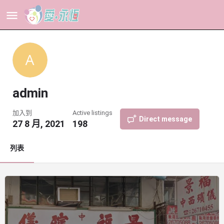
admin
加入到
Active listings
Direct message
27 8 月, 2021
198
列表