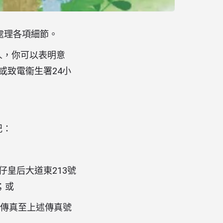
處理各項細節。
人，你可以表明意
.hk或致電衞生署24小
記：
仔皇后大道東213號
；或
或傳真至上述傳真號