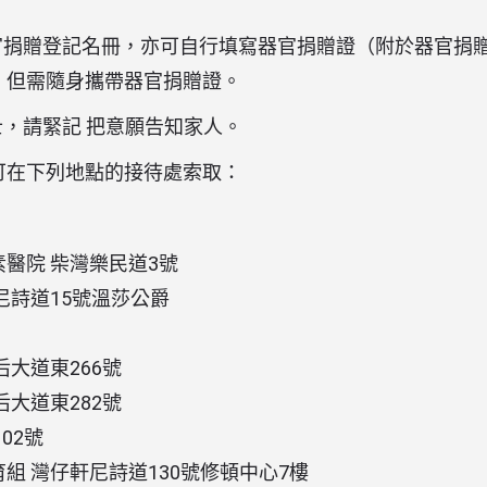
器官捐贈登記名冊，亦可自行填寫器官捐贈證（附於器官捐
，但需隨身攜帶器官捐贈證。
士，請緊記 把意願告知家人。
可在下列地點的接待處索取：
醫院 柴灣樂民道3號
尼詩道15號溫莎公爵
后大道東266號
后大道東282號
02號
組 灣仔軒尼詩道130號修頓中心7樓