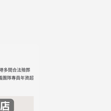
香港多間合法殮葬
儀團隊專員年資超