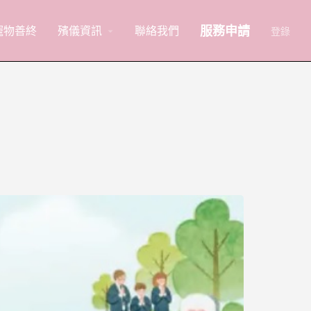
服務申請
寵物善終
殯儀資訊
聯絡我們
arrow_drop_down
登錄