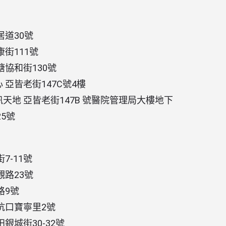
居道30號
街111號
塘協和街130號
亞皆老街147C號4樓
天地 亞皆老街147B 號醫院管理局大樓地下
5號
7-11號
觀路23號
路9號
坑口寶寧里2號
銀城街30-32號