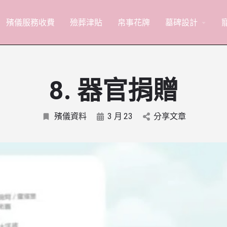
殯儀服務收費
殮葬津貼
帛事花牌
墓碑設計
arrow_drop_down
8. 器官捐贈
殯儀資料
3 月
23
分享文章