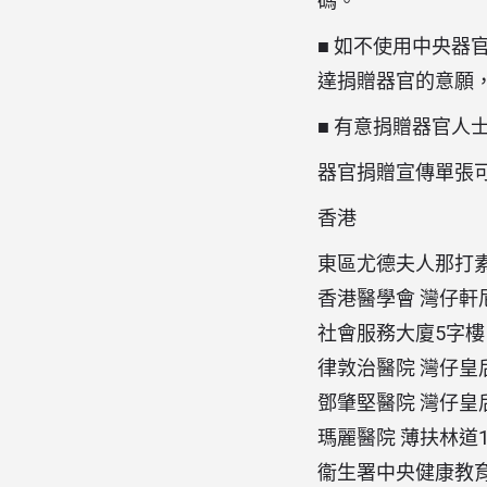
碼。
■ 如不使用中央
達捐贈器官的意願
■ 有意捐贈器官人
器官捐贈宣傳單張
香港
東區尤德夫人那打素
香港醫學會 灣仔軒
社會服務大廈5字樓
律敦治醫院 灣仔皇
鄧肇堅醫院 灣仔皇
瑪麗醫院 薄扶林道1
衞生署中央健康教育