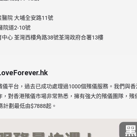
醫院 大埔全安路11號
院道2-10號
中心 荃灣西樓角路38號荃灣政府合署13樓
eForever.hk
殯儀平台，過去已成功處理過1000個殯儀服務。我們與
作，對香港殯儀市場非常熟悉，擁有強大的殯儀團隊，殯
務計劃最低由$7888起。