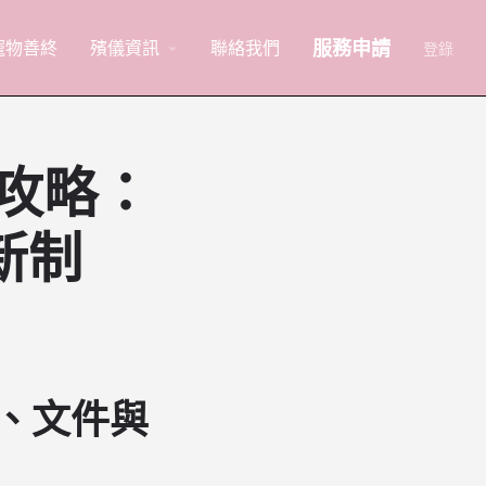
服務申請
寵物善終
殯儀資訊
聯絡我們
arrow_drop_down
登錄
全攻略：
新制
程、文件與