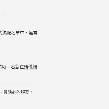
0。
的編配名單中，無需
清晰。若您在
殯儀細
、最貼心的服務。