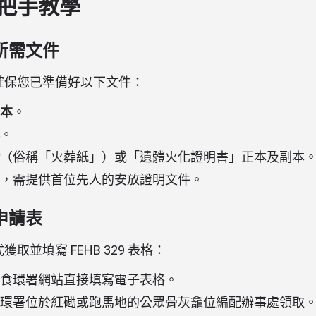
把手教學
所需文件
確保您已準備好以下文件：
本
。
。
（俗稱「火葬紙」）或「遺體火化證明書」正本及副本
，需提供首位先人的安放證明文件。
申請表
取並填寫 FEHB 329 表格：
食環署網站直接填寫電子表格。
環署位於紅磡或跑馬地的公眾骨灰龕位編配辦事處領取