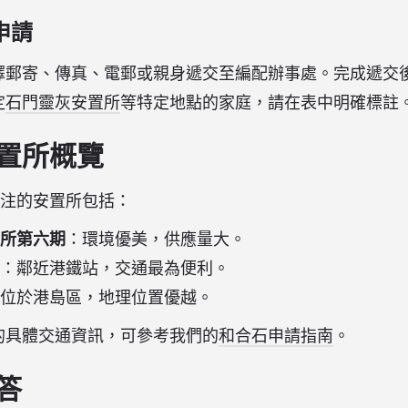
申請
擇郵寄、傳真、電郵或親身遞交至編配辦事處。完成遞交
定
石門靈灰安置所
等特定地點的家庭，請在表中明確標註
置所概覽
受關注的安置所包括：
所第六期
：環境優美，供應量大。
：鄰近港鐵站，交通最為便利。
位於港島區，地理位置優越。
的具體交通資訊，可參考我們的
和合石申請指南
。
答