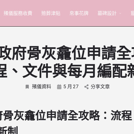
殯儀服務收費
殮葬津貼
帛事花牌
墓碑設計
arrow_drop_down
6 政府骨灰龕位申請
程、文件與每月編配
殯儀資料
5 月
27
分享文章
 政府骨灰龕位申請全攻略：流
新制