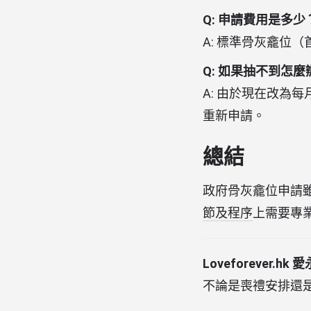
Q: 申請費用是多少
A: 標準骨灰龕位（首 
Q: 如果抽不到怎麼
A: 由於現在改為
重新申請。
總結
政府骨灰龕位申請
節及程序
上需要專業協
Loveforever.hk 
不論是喪禮安排還