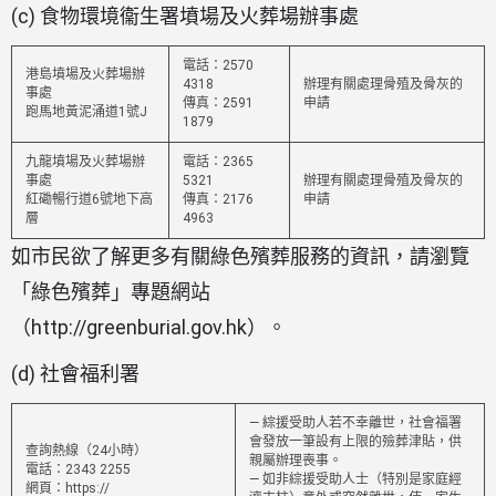
(c) 食物環境衞生署墳場及火葬場辦事處
電話：2570
港島墳場及火葬場辦
4318
辦理有關處理骨殖及骨灰的
事處
傳真：2591
申請
跑馬地黃泥涌道1號J
1879
九龍墳場及火葬場辦
電話：2365
事處
5321
辦理有關處理骨殖及骨灰的
紅磡暢行道6號地下高
傳真：2176
申請
層
4963
如市民欲了解更多有關綠色殯葬服務的資訊，請瀏覽
「綠色殯葬」專題網站
（http://greenburial.gov.hk）。
(d) 社會福利署
— 綜援受助人若不幸離世，社會福署
會發放一筆設有上限的殮葬津貼，供
查詢熱線（24小時）
親屬辦理喪事。
電話：2343 2255
— 如非綜援受助人士（特別是家庭經
網頁：https://