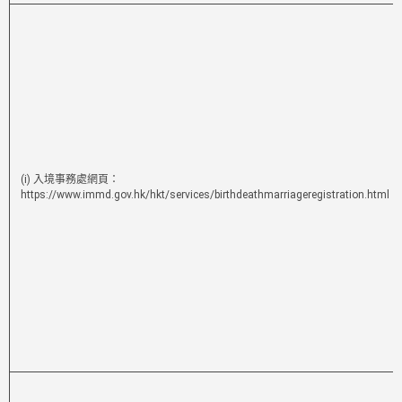
(i) 入境事務處網頁：
https://www.immd.gov.hk/hkt/services/birthdeathmarriageregistration.html