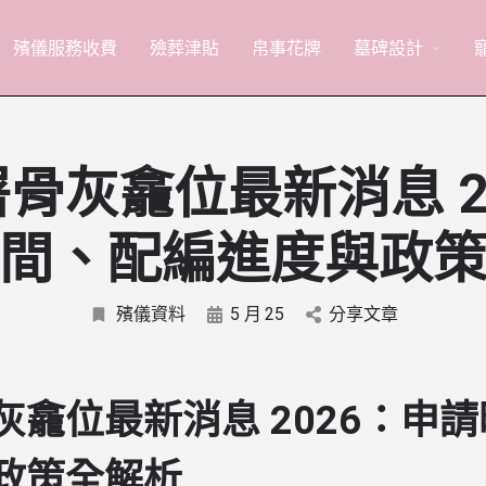
殯儀服務收費
殮葬津貼
帛事花牌
墓碑設計
arrow_drop_down
骨灰龕位最新消息 2
間、配編進度與政
殯儀資料
5 月
25
分享文章
灰龕位最新消息 2026：申
政策全解析