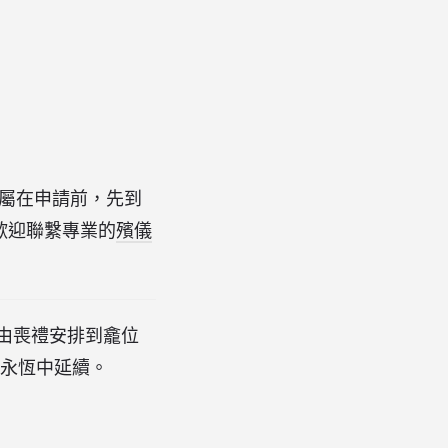
家屬在申請前，先到
歡迎聯繫專業的
殯儀
由喪禮安排到龕位
在永恆中延續。