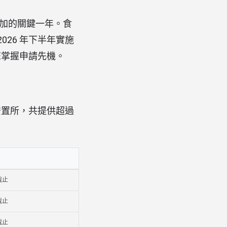
增加的關鍵一年。食
26 年下半年實施
您掌握申請先機。
門安置所，共提供超過
截止
截止
截止