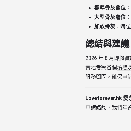
標準骨灰龕位
：
大型骨灰龕位
：
加放骨灰
：每位
總結與建議
2026 年 8 
實地考察各個
墳場
服務
顧問，確保申
Loveforever.hk 
申請諮詢，我們年資