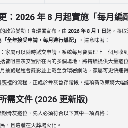
：2026 年 8 月起實施「每月編
最重要的政策變動！食環署宣布，由
2026 年 8 月 1 日
起，將取
為
「全年接受申請，每月進行編配」
。這意味著：
：家屬可以隨時遞交申請，系統每月會處理上一個月收
括曾咀靈灰安置所在內的多個場地，將持續提供大量龕
月抽籤過程會錄影並上載至食環署網站，家屬可更快速
排喪禮
的流程，正處於骨灰暫存階段，這項新政策將大幅
需文件 (2026 更新版)
續期骨灰龕位，先人必須符合以下其中一項資格：
民，且遺體在火葬場火化。