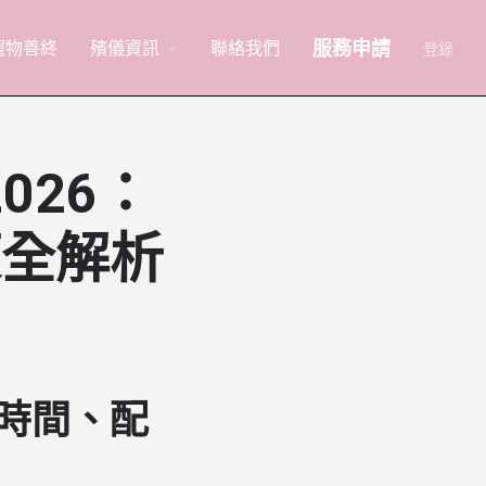
服務申請
寵物善終
殯儀資訊
聯絡我們
arrow_drop_down
登錄
026：
策全解析
請時間、配