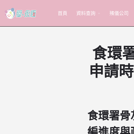
首頁
資料查詢
殯儀公司
arrow_drop_down
食環署
申請時
食環署骨
編進度與