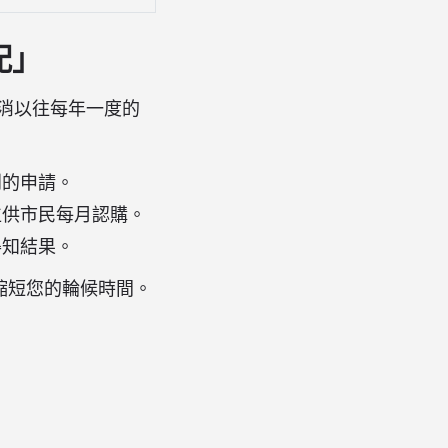
配」
消以往每年一度的
到的申請。
位供市民每月認購。
得知結果。
縮短您的輪候時間。