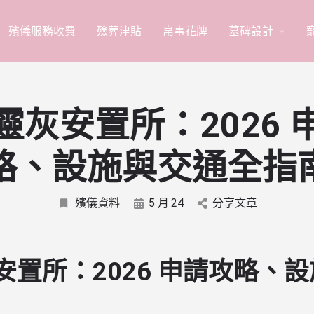
殯儀服務收費
殮葬津貼
帛事花牌
墓碑設計
arrow_drop_down
靈灰安置所：2026 
略、設施與交通全指
殯儀資料
5 月
24
分享文章
安置所：2026 申請攻略、