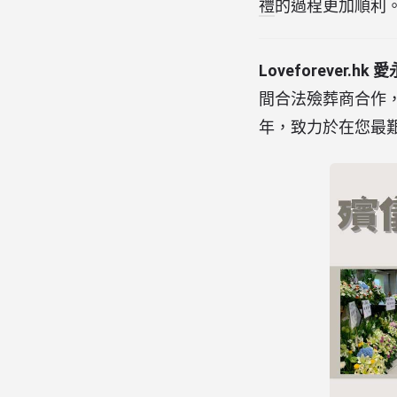
禮
的過程更加順利
Loveforever.hk 
間合法殮葬商合作，
年，致力於在您最