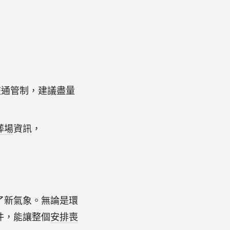
交通管制，建議盡量
葬場
資訊，
了新氣象。無論是環
件，能讓整個
安排喪