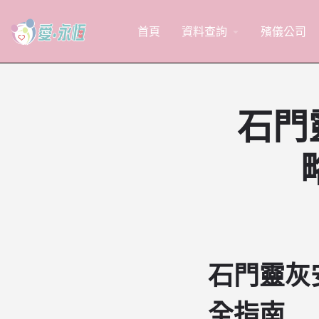
首頁
資料查詢
殯儀公司
arrow_drop_down
石門
石門靈灰
全指南