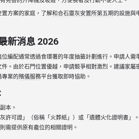
有完善的升降機及坡道，方便長者及行動不便人士。
安置方案的家庭，了解
和合石靈灰安置所第五期
的設施與
新消息 2026
龕位編配通常透過食環署的年度抽籤計劃進行。申請人需
文件。由於石門位置優越，申請競爭相對激烈。建議家屬
過專業的
殯儀服務
平台獲取即時協助。
：
副本。
灰許可證」（俗稱「火葬紙」）或「遺體火化證明書」
則需提供原有龕位的相關證明。