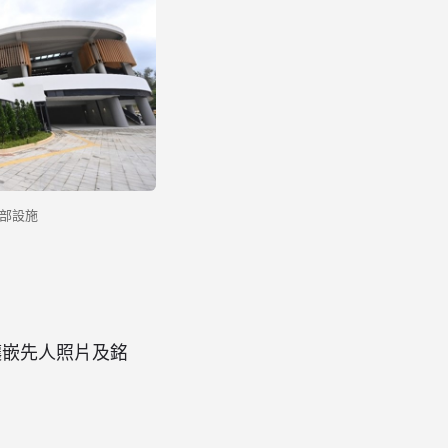
部設施
鑲嵌先人照片及銘