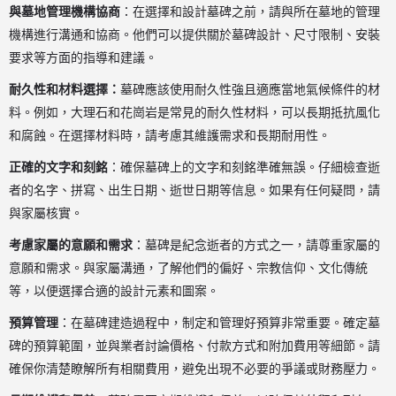
與墓地管理機構協商
：在選擇和設計墓碑之前，請與所在墓地的管理
機構進行溝通和協商。他們可以提供關於墓碑設計、尺寸限制、安裝
要求等方面的指導和建議。
耐久性和材料選擇：
墓碑應該使用耐久性強且適應當地氣候條件的材
料。例如，大理石和花崗岩是常見的耐久性材料，可以長期抵抗風化
和腐蝕。在選擇材料時，請考慮其維護需求和長期耐用性。
正確的文字和刻銘
：確保墓碑上的文字和刻銘準確無誤。仔細檢查逝
者的名字、拼寫、出生日期、逝世日期等信息。如果有任何疑問，請
與家屬核實。
考慮家屬的意願和需求
：墓碑是紀念逝者的方式之一，請尊重家屬的
意願和需求。與家屬溝通，了解他們的偏好、宗教信仰、文化傳統
等，以便選擇合適的設計元素和圖案。
預算管理
：在墓碑建造過程中，制定和管理好預算非常重要。確定墓
碑的預算範圍，並與業者討論價格、付款方式和附加費用等細節。請
確保你清楚瞭解所有相關費用，避免出現不必要的爭議或財務壓力。