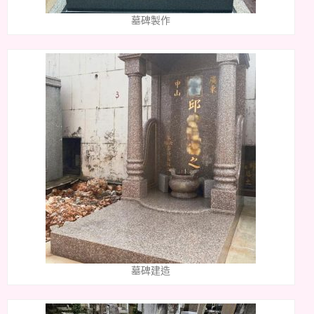
墓碑製作
墓碑建造