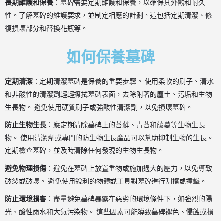
長期維護和保養
：墓碑需要定期維護和保養，以確保其外觀和耐久
性。了解墓碑的維護要求，並制定相應的計劃。這包括定期清潔、修
復損壞部分和替換花瓶等。
如何保養墓碑
定期清潔
：定期清潔墓碑是保養的重要步驟。 使用柔軟的刷子、清水
和非酸性的清潔劑輕輕擦拭墓碑表面，去除附著的塵土、污垢和生物
生長物。 避免使用硬質刷子或強酸性清潔劑，以免損壞墓碑。
防止生物生長
：應定期清除墓碑上的苔蘚、青苔和藤蔓等生物生長
物。 使用清潔劑或專門的防生物生長產品可以幫助抑制生物的生長。
定期檢查墓碑，並及時清除任何發現的生物生長物。
避免物理損傷
：避免在墓碑上放置重物或施加過大的壓力，以免導致
破裂或破壞。 避免使用銳利的物體或工具對墓碑進行刮擦或撞擊。
防止環境損害
：盡量避免墓碑暴露在惡劣的環境條件下，如強烈的陽
光、酸性雨水和大氣污染物。 這些因素可能導致墓碑褪色、侵蝕或損