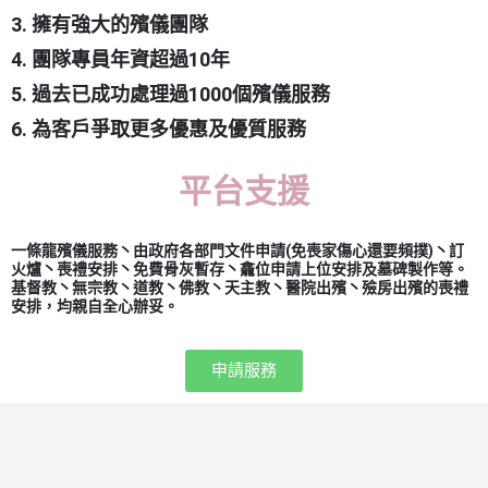
3. 擁有強大的殯儀團隊
4. 團隊專員年資超過10年
5. 過去已成功處理過1000個殯儀服務
6. 為客戶爭取更多優惠及優質服務
平台支援
一條龍殯儀服務丶由政府各部門文件申請(免喪家傷心還要頻撲)丶訂
火爐丶喪禮安排丶免費骨灰暫存丶龕位申請上位安排及墓碑製作等。
基督教丶無宗教丶道教丶佛教丶天主教丶醫院出殯丶殮房出殯的喪禮
安排，均親自全心辦妥。
申請服務